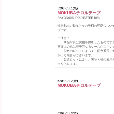
5208 Col.1(黒)
MOKUBAチロルテープ
RAYON60% POLYESTER40%
幅約3cmの動物と女の子柄の可愛らしい
プです。
＊注意＊
・商品写真は実物を撮影したものです
画面上の色は若干異なるケースがござい
・染色のロットによって、同色番号で
が出る場合がございます。
・製造ロットにより、実物と幅の表示
合があります。
5208 Col.2(青)
MOKUBAチロルテープ
5208 Col.3(赤)