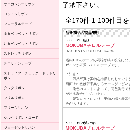
了承下さい。
オーガンジーリボン
コットンリボン
全170件 1-100件
フローラルテープ
品番/商品名/商品説明
両面ベルベットリボン
5001 Col.1(黒)
片面ベルベットリボン
MOKUBAチロルテープ
RAYON60% POLYESTER40%
ストレッチリボン
幅約1cmのテープの両端が縞々模様にな
チロリアンテープ
ザインが可愛いチロルテープです。
ストライプ・チェック・ドットリ
＊注意＊
ボン
・商品写真は実物を撮影したものです
画面上の色は若干異なるケースがござい
タフタリボン
・染色のロットによって、同色番号で
が出る場合がございます。
フリルリボン
・製造ロットにより、実物と幅の表示
合があります。
プリーツリボン
シルクリボン・コード
5001 Col.2(濃い青)
ジョーゼットリボン
MOKUBAチロルテープ