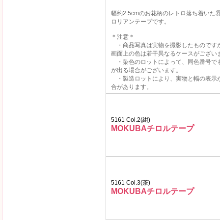
幅約2.5cmのお花柄のレトロ落ち着いた
ロリアンテープです。
＊注意＊
・商品写真は実物を撮影したものです
画面上の色は若干異なるケースがござい
・染色のロットによって、同色番号で
が出る場合がございます。
・製造ロットにより、実物と幅の表示
合があります。
5161 Col.2(紺)
MOKUBAチロルテープ
5161 Col.3(茶)
MOKUBAチロルテープ