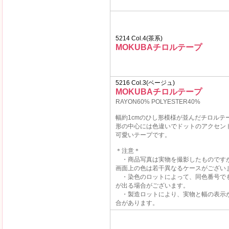
5214 Col.4(茶系)
MOKUBAチロルテープ
5216 Col.3(ベージュ)
MOKUBAチロルテープ
RAYON60% POLYESTER40%
幅約1cmのひし形模様が並んだチロルテ
形の中心には色違いでドットのアクセン
可愛いテープです。
＊注意＊
・商品写真は実物を撮影したものです
画面上の色は若干異なるケースがござい
・染色のロットによって、同色番号で
が出る場合がございます。
・製造ロットにより、実物と幅の表示
合があります。