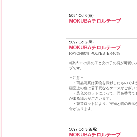
5094 Col.6(茶)
MOKUBAチロルテープ
5097 Col.2(黒)
MOKUBAチロルテープ
RAYON60% POLYESTER40%
幅約5cmの男の子と女の子の柄が可愛い
プです。
＊注意＊
・商品写真は実物を撮影したものです
画面上の色は若干異なるケースがござい
・染色のロットによって、同色番号で
が出る場合がございます。
・製造ロットにより、実物と幅の表示
合があります。
5097 Col.3(茶系)
MOKUBAチロルテープ