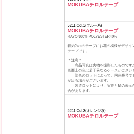
MOKUBAチロルテープ
5211 Col.1(ブルー系)
MOKUBAチロルテープ
RAYON60% POLYESTER40%
幅約2cmのテープにお花の模様がデザイ
テープです。
＊注意＊
・商品写真は実物を撮影したものです
画面上の色は若干異なるケースがござい
・染色のロットによって、同色番号で
が出る場合がございます。
・製造ロットにより、実物と幅の表示
合があります。
5211 Col.2(オレンジ系)
MOKUBAチロルテープ