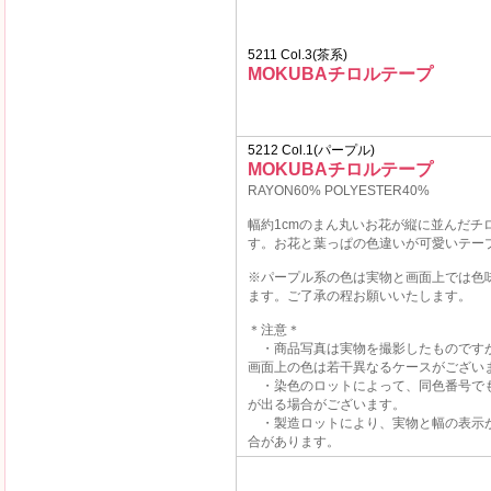
5211 Col.3(茶系)
MOKUBAチロルテープ
5212 Col.1(パープル)
MOKUBAチロルテープ
RAYON60% POLYESTER40%
幅約1cmのまん丸いお花が縦に並んだチ
す。お花と葉っぱの色違いが可愛いテー
※パープル系の色は実物と画面上では色
ます。ご了承の程お願いいたします。
＊注意＊
・商品写真は実物を撮影したものです
画面上の色は若干異なるケースがござい
・染色のロットによって、同色番号で
が出る場合がございます。
・製造ロットにより、実物と幅の表示
合があります。