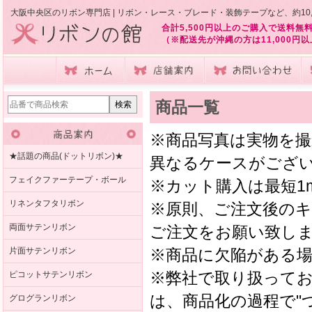
大阪中央区のリボン専門店 | リボン・レース・ブレード・装飾テープなど、約10
合計5,500円以上のご購入で送料無
（※配送先が沖縄の方は11,000円
商品一覧
※商品写真は実物を
★話題の商品(ドットリボン)★
異なるケースがござ
フェイクファーテープ・ボール
※カット購入は最短1
リネンタフタリボン
※原則、ご注文後の
両面サテンリボン
ご注文をお願い致し
片面サテンリボン
※商品に欠陥がある
※弊社で取り扱って
ピコットサテンリボン
は、商品化の過程で"
グログランリボン