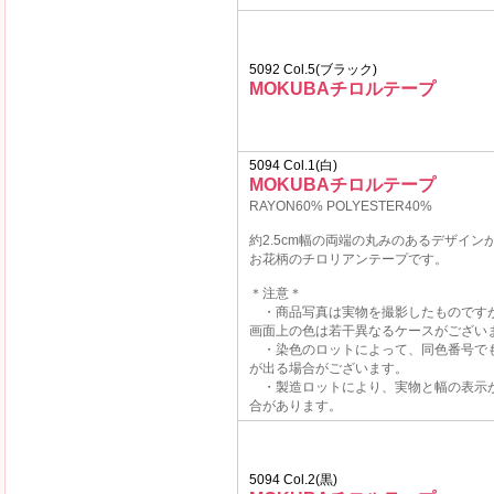
5092 Col.5(ブラック)
MOKUBAチロルテープ
5094 Col.1(白)
MOKUBAチロルテープ
RAYON60% POLYESTER40%
約2.5cm幅の両端の丸みのあるデザイン
お花柄のチロリアンテープです。
＊注意＊
・商品写真は実物を撮影したものです
画面上の色は若干異なるケースがござい
・染色のロットによって、同色番号で
が出る場合がございます。
・製造ロットにより、実物と幅の表示
合があります。
5094 Col.2(黒)