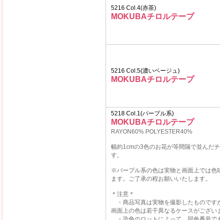
5216 Col.4(赤茶)
MOKUBAチロルテープ
5216 Col.5(濃いベージュ)
MOKUBAチロルテープ
5218 Col.1(パープル系)
MOKUBAチロルテープ
RAYON60% POLYESTER40%
幅約1cmの3色のお花が等間隔で並んだ
す。
※パープル系の色は実物と画面上では色
ます。ご了承の程お願いいたします。
＊注意＊
・商品写真は実物を撮影したものです
画面上の色は若干異なるケースがござい
・染色のロットによって、同色番号で